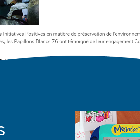
nitiatives Positives en matière de préservation de l’environneme
tes, les Papillons Blancs 76 ont témoigné de leur engagement Co
S ACTUALITÉS
récents
1
…
6
7
8
s