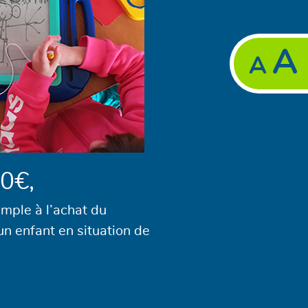
A
A
0€,
emple à l’achat du
un enfant en situation de