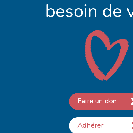
besoin de v
Faire un don
Adhérer