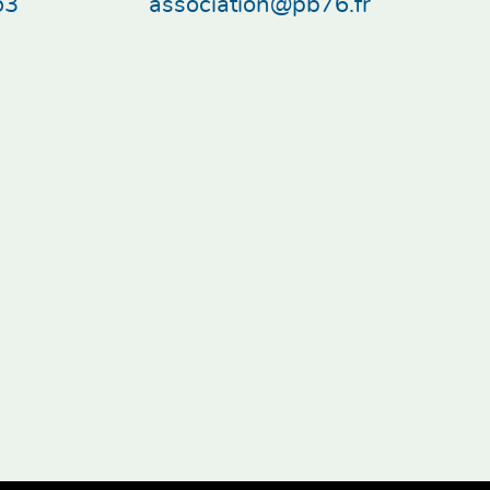
53
association@pb76.fr