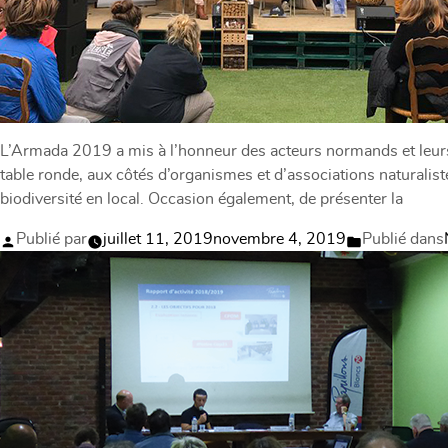
L’Armada 2019 a mis à l’honneur des acteurs normands et leurs I
table ronde, aux côtés d’organismes et d’associations naturalis
biodiversité en local. Occasion également, de présenter la
Publié par
juillet 11, 2019
novembre 4, 2019
Publié dans