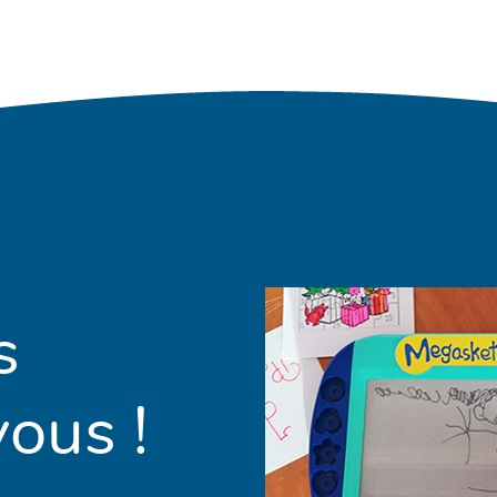
s
ous !